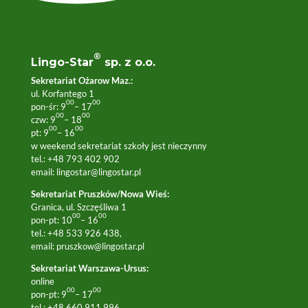
®
Lingo-Star
sp. z o.o.
Sekretariat Ożarow Maz.:
ul. Korfantego 1
00
00
pon-śr: 9
– 17
00
00
czw: 9
– 18
00
00
pt: 9
– 16
w weekend sekretariat szkoły jest nieczynny
tel.: +48 793 402 902
email:
lingostar@lingostar.pl
Sekretariat Pruszków/Nowa Wieś:
Granica, ul. Szczęśliwa 1
00
00
pon-pt: 10
– 16
tel.: +48 533 926 438,
email:
pruszkow@lingostar.pl
Sekretariat Warszawa-Ursus:
online
00
00
pon-pt: 9
– 17
tel.: +48 660 911 996,